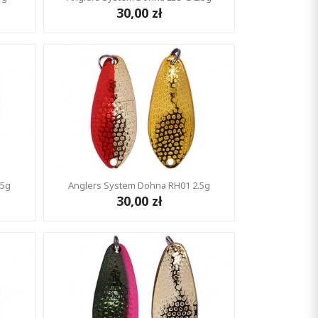
30,00 zł
.5g
Anglers System Dohna RH01 2.5g
30,00 zł