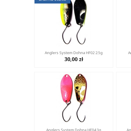
Anglers System Dohna HF02 2.5g
A
30,00 zł
Anglers System Dohna HF04 3g
An