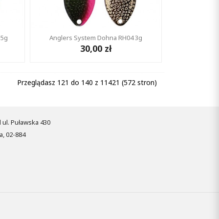
.5g
Anglers System Dohna RH04 3g
30,00 zł
Przeglądasz 121 do 140 z 11421 (572 stron)
pl ul. Puławska 430
, 02-884