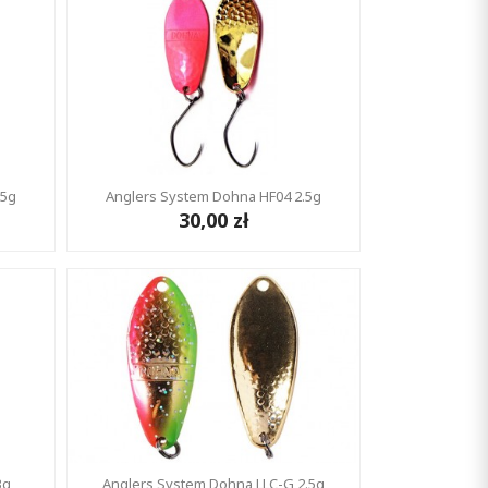
.5g
Anglers System Dohna HF04 2.5g
30,00 zł
3g
Anglers System Dohna LLC-G 2.5g