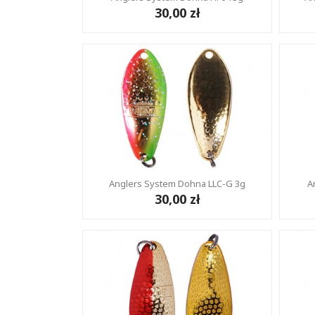
30,00 zł
Anglers System Dohna LLC-G 3g
A
30,00 zł