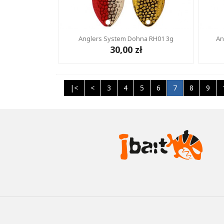
Anglers System Dohna RH01 3g
An
30,00 zł
|<
<
3
4
5
6
7
8
9