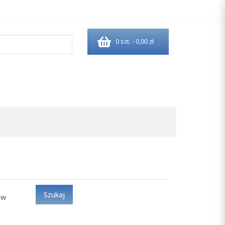
0 szt. - 0,00 zł
ów