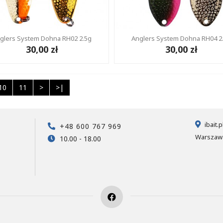
glers System Dohna RH02 2.5g
Anglers System Dohna RH04 2
30,00 zł
30,00 zł
10
11
>
>|
ibait.
+48 600 767 969
Warszawa
10.00 - 18.00