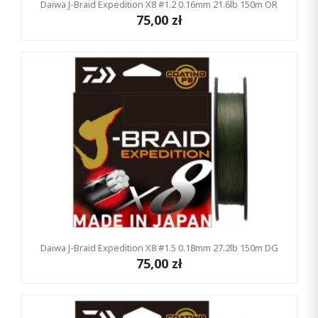
Daiwa J-Braid Expedition X8 #1.2 0.16mm 21.6lb 150m OR
75,00 zł
Daiwa J-Braid Expedition X8 #1.5 0.18mm 27.2lb 150m DG
75,00 zł