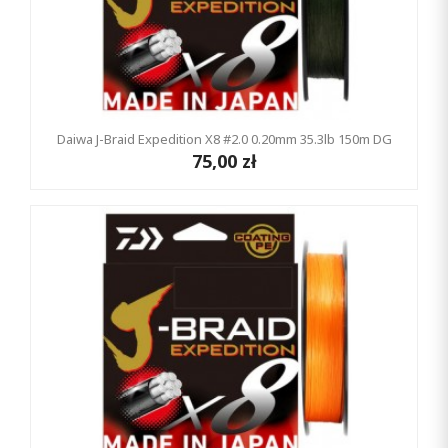
Daiwa J-Braid Expedition X8 #2.0 0.20mm 35.3lb 150m DG
75,00 zł