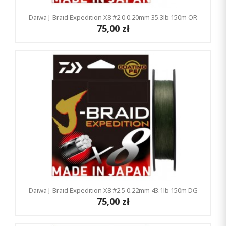
Daiwa J-Braid Expedition X8 #2.0 0.20mm 35.3lb 150m OR
75,00 zł
Daiwa J-Braid Expedition X8 #2.5 0.22mm 43.1lb 150m DG
75,00 zł