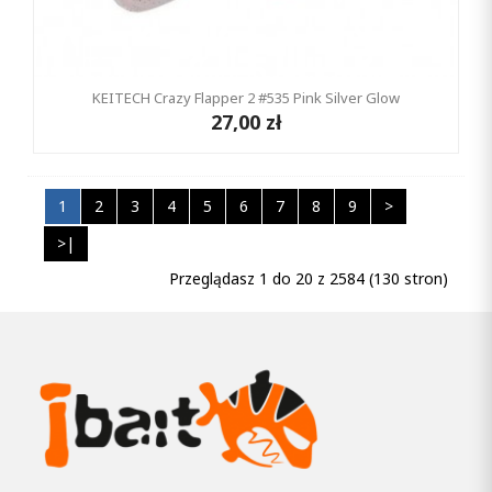
KEITECH Crazy Flapper 2 #535 Pink Silver Glow
27,00 zł
1
2
3
4
5
6
7
8
9
>
>|
Przeglądasz 1 do 20 z 2584 (130 stron)