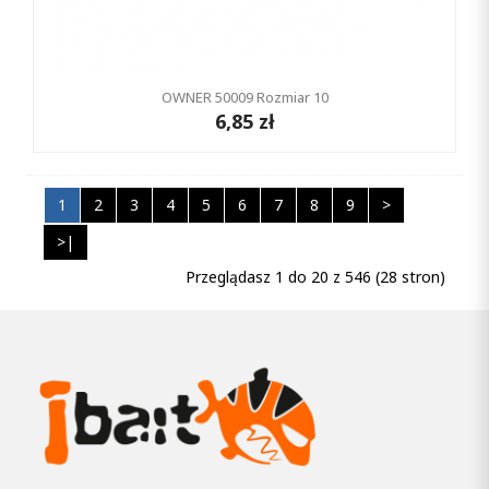
OWNER 50009 Rozmiar 10
6,85 zł
1
2
3
4
5
6
7
8
9
>
>|
Przeglądasz 1 do 20 z 546 (28 stron)