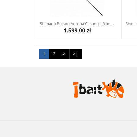
Shimano Poison Adrena Casting 1,91m 7-21g
1.599,00 zł
1
2
>
>|