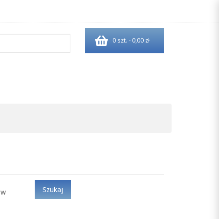
0 szt. - 0,00 zł
ów