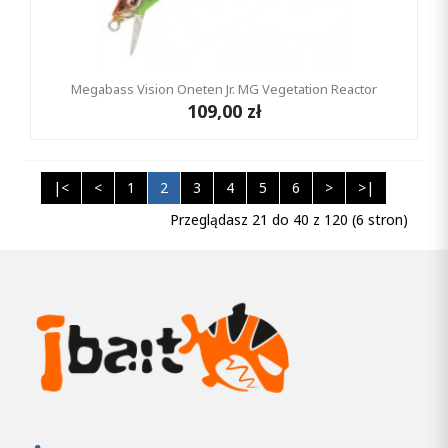
Megabass Vision Oneten Jr. MG Vegetation Reactor
109,00 zł
|<
<
1
2
3
4
5
6
>
>|
Przeglądasz 21 do 40 z 120 (6 stron)