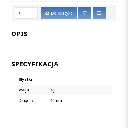
Do koszyka
OPIS
SPECYFIKACJA
Błystki
Waga
7g
Długość
40mm