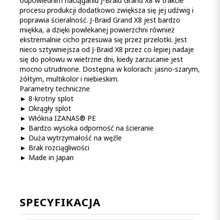
odpowiednim naciąganiu J-Braid Grand X8 w trakcie
procesu produkcji dodatkowo zwiększa się jej udźwig i
poprawia ścieralność. J-Braid Grand X8 jest bardzo
miękka, a dzięki powlekanej powierzchni również
ekstremalnie cicho przesuwa się przez przelotki. Jest
nieco sztywniejsza od J-Braid X8 przez co lepiej nadaje
się do połowu w wietrzne dni, kiedy zarzucanie jest
mocno utrudnione. Dostępna w kolorach: jasno-szarym,
żółtym, multikolor i niebieskim.
Parametry techniczne
► 8-krotny splot
► Okrągły splot
► Włókna IZANAS® PE
► Bardzo wysoka odporność na ścieranie
► Duża wytrzymałość na węźle
► Brak rozciągliwości
► Made in Japan
SPECYFIKACJA