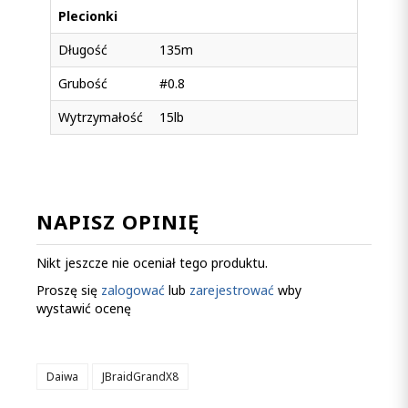
Plecionki
Długość
135m
Grubość
#0.8
Wytrzymałość
15lb
NAPISZ OPINIĘ
Nikt jeszcze nie oceniał tego produktu.
Proszę się
zalogować
lub
zarejestrować
wby
wystawić ocenę
Daiwa
JBraidGrandX8