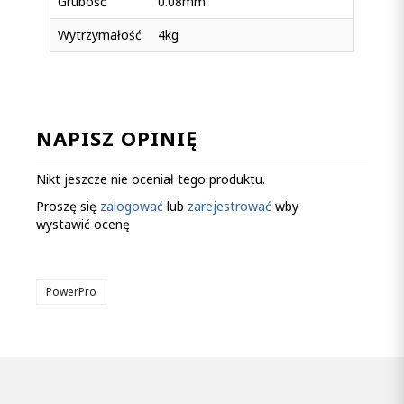
Grubość
0.08mm
Wytrzymałość
4kg
NAPISZ OPINIĘ
Nikt jeszcze nie oceniał tego produktu.
Proszę się
zalogować
lub
zarejestrować
wby
wystawić ocenę
PowerPro