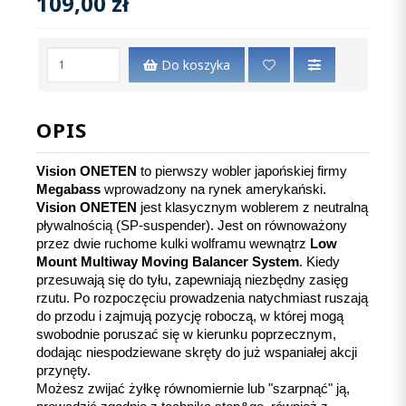
109,00 zł
Do koszyka
OPIS
Vision ONETEN
 to pierwszy wobler japońskiej firmy 
Megabass 
wprowadzony na rynek amerykański. 
Vision ONETEN
 jest klasycznym woblerem z neutralną 
pływalnością (SP-suspender). Jest on równoważony 
przez dwie ruchome kulki wolframu wewnątrz 
Low 
Mount Multiway Moving Balancer System
. Kiedy 
przesuwają się do tyłu, zapewniają niezbędny zasięg 
rzutu. Po rozpoczęciu prowadzenia natychmiast ruszają 
do przodu i zajmują pozycję roboczą, w której mogą 
swobodnie poruszać się w kierunku poprzecznym, 
dodając niespodziewane skręty do już wspaniałej akcji 
przynęty. 
Możesz zwijać żyłkę równomiernie lub "szarpnąć" ją, 