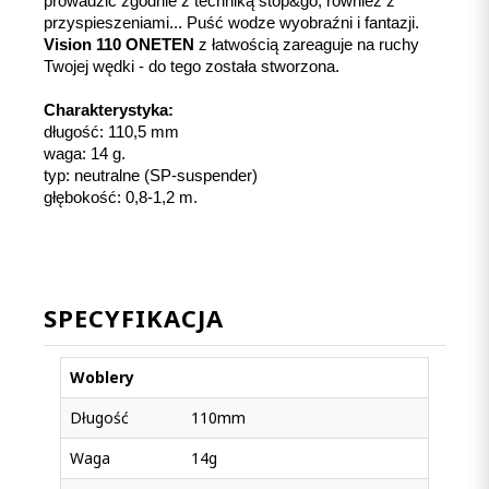
prowadzić zgodnie z techniką stop&go, również z 
przyspieszeniami... Puść wodze wyobraźni i fantazji. 
Vision 110 ONETEN
 z łatwością zareaguje na ruchy 
Twojej wędki - do tego została stworzona.
Charakterystyka:
długość: 110,5 mm
waga: 14 g.
typ: neutralne (SP-suspender)
głębokość: 0,8-1,2 m.
SPECYFIKACJA
Woblery
Długość
110mm
Waga
14g